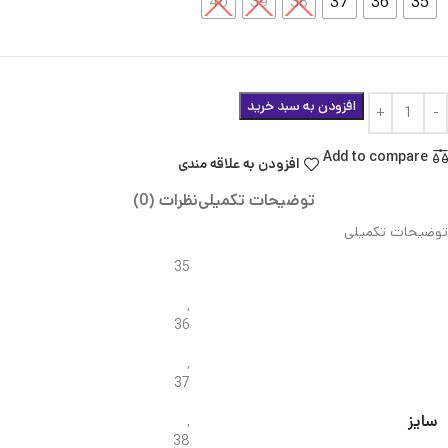
40
39
38
37
36
35
افزودن به سبد خرید
Add to compare
افزودن به علاقه مندی
توضیحات تکمیلی
نظرات (0)
توضیحات تکمیلی
35
,
36
,
37
سایز
,
38