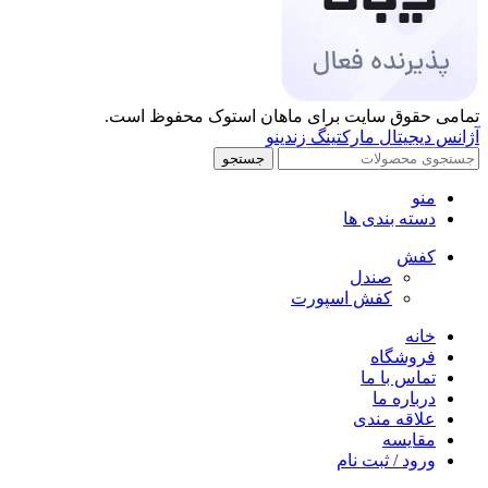
تمامی حقوق سایت برای ماهان استوک محفوظ است.
آژانس دیجیتال مارکتینگ زندینو
جستجو
منو
دسته بندی ها
کفش
صندل
کفش اسپورت
خانه
فروشگاه
تماس با ما
درباره ما
علاقه مندی
مقایسه
ورود / ثبت نام