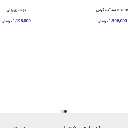
crane ضدآب کرمی
بوت زیتونی
1,998,000
تومان
1,198,000
تومان