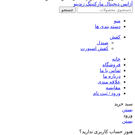
آژانس دیجیتال مارکتینگ زندینو
جستجو
منو
دسته بندی ها
کفش
صندل
کفش اسپورت
خانه
فروشگاه
تماس با ما
درباره ما
علاقه مندی
مقایسه
ورود / ثبت نام
سبد خرید
بستن
ورود
بستن
هنوز حساب کاربری ندارید؟