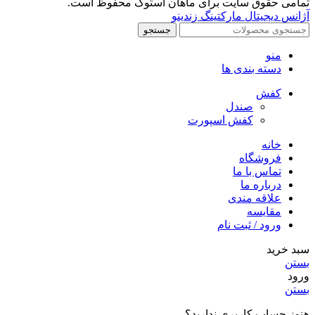
تمامی حقوق سایت برای ماهان استوک محفوظ است.
آژانس دیجیتال مارکتینگ زندینو
جستجو
منو
دسته بندی ها
کفش
صندل
کفش اسپورت
خانه
فروشگاه
تماس با ما
درباره ما
علاقه مندی
مقایسه
ورود / ثبت نام
سبد خرید
بستن
ورود
بستن
هنوز حساب کاربری ندارید؟