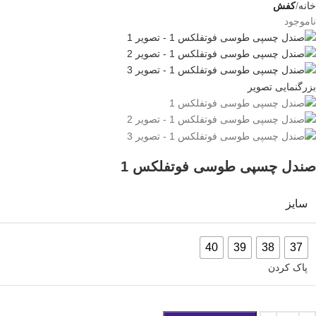
خانه
کفش
ناموجود
بزرگنمایی تصویر
صندل چسپی طوسی فوتفلکس 1
سایز
40
39
38
37
پاک کردن