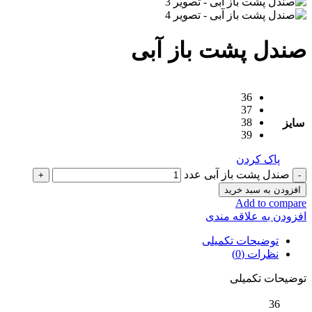
صندل پشت باز آبی
36
37
38
سایز
39
پاک کردن
صندل پشت باز آبی عدد
افزودن به سبد خرید
Add to compare
افزودن به علاقه مندی
توضیحات تکمیلی
نظرات (0)
توضیحات تکمیلی
36