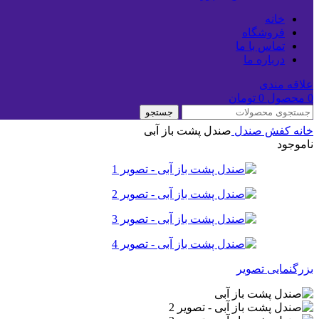
خانه
فروشگاه
تماس با ما
درباره ما
علاقه مندی
0
محصول
0
تومان
جستجو
خانه
کفش
صندل
صندل پشت باز آبی
ناموجود
بزرگنمایی تصویر