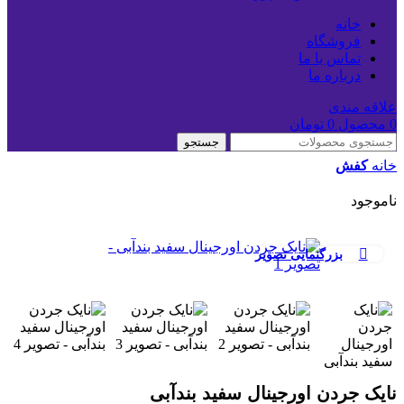
خانه
فروشگاه
تماس با ما
درباره ما
علاقه مندی
0
محصول
0
تومان
جستجو
خانه
کفش
ناموجود
بزرگنمایی تصویر
نایک جردن اورجینال سفید بندآبی