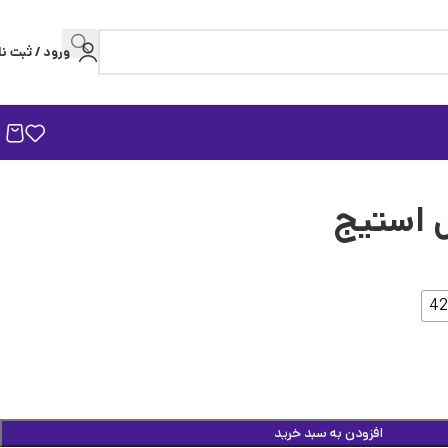
ورود / ثبت نا
 استیج
42
افزودن به سبد خرید