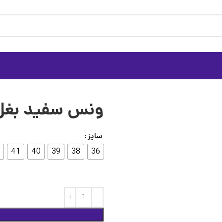
ونس سفید بغل
سایز
41
40
39
38
36