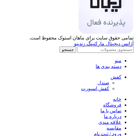
تمامی حقوق سایت برای ماهان استوک محفوظ است.
آژانس دیجیتال مارکتینگ زندینو
جستجو
منو
دسته بندی ها
کفش
صندل
کفش اسپورت
خانه
فروشگاه
تماس با ما
درباره ما
علاقه مندی
مقایسه
ورود / ثبت نام