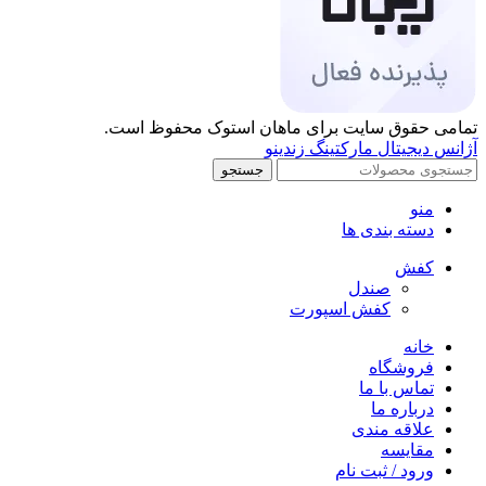
تمامی حقوق سایت برای ماهان استوک محفوظ است.
آژانس دیجیتال مارکتینگ زندینو
جستجو
منو
دسته بندی ها
کفش
صندل
کفش اسپورت
خانه
فروشگاه
تماس با ما
درباره ما
علاقه مندی
مقایسه
ورود / ثبت نام