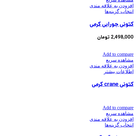
افزودن به علاقه مندی
این
انتخاب گزینه‌ها
محصول
کتونی جورابی کرمی
دارای
انواع
مختلفی
2,498,000
تومان
می
باشد.
گزینه
Add to compare
ها
مشاهده سریع
ممکن
افزودن به علاقه مندی
است
اطلاعات بیشتر
در
صفحه
کتونی crane کرمی
محصول
انتخاب
شوند
Add to compare
مشاهده سریع
افزودن به علاقه مندی
این
انتخاب گزینه‌ها
محصول