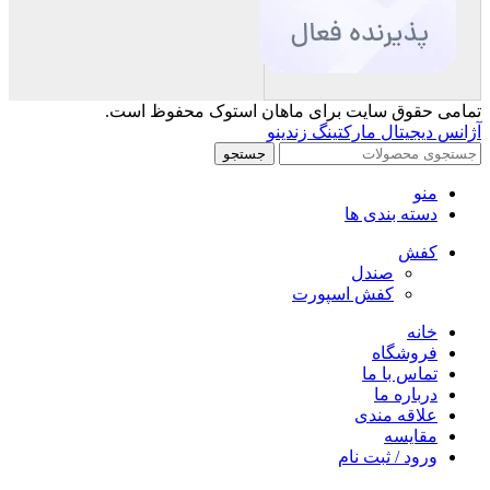
تمامی حقوق سایت برای ماهان استوک محفوظ است.
آژانس دیجیتال مارکتینگ زندینو
جستجو
منو
دسته بندی ها
کفش
صندل
کفش اسپورت
خانه
فروشگاه
تماس با ما
درباره ما
علاقه مندی
مقایسه
ورود / ثبت نام