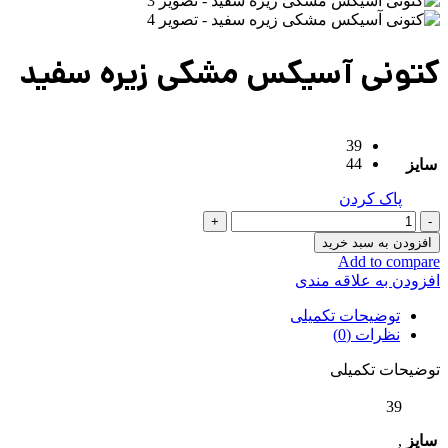
کتونی آسیکس مشکی زیره سفید
39
44
سایز
پاک کردن
کتونی
آسیکس
افزودن به سبد خرید
مشکی
Add to compare
زیره
افزودن به علاقه مندی
سفید
عدد
توضیحات تکمیلی
نظرات (0)
توضیحات تکمیلی
39
سایز
,