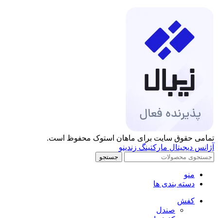
تمامی حقوق سایت برای ماهان استوک محفوظ است.
آژانس دیجیتال مارکتینگ زندینو
جستجو
منو
دسته بندی ها
کفش
صندل