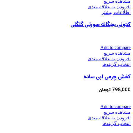
مشاهده سریع
ممکن
افزودن به علاقه مندی
است
اطلاعات بیشتر
در
صفحه
کتونی بچگانه صورتی گلگلی
محصول
انتخاب
شوند
Add to compare
مشاهده سریع
افزودن به علاقه مندی
این
انتخاب گزینه‌ها
محصول
کفش چرمی ابی ساده
دارای
انواع
مختلفی
798,000
تومان
می
باشد.
گزینه
Add to compare
ها
مشاهده سریع
ممکن
افزودن به علاقه مندی
است
این
انتخاب گزینه‌ها
در
محصول
صفحه