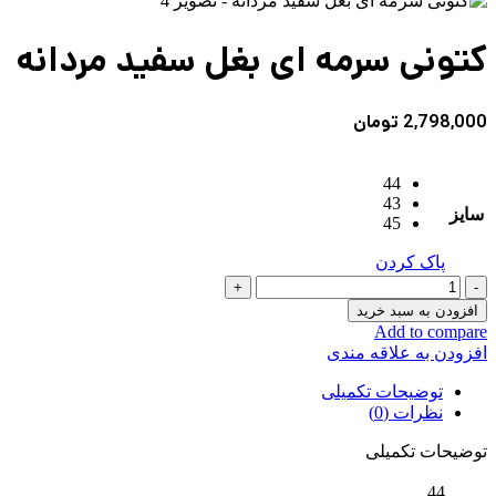
کتونی سرمه ای بغل سفید مردانه
2,798,000
تومان
44
43
سایز
45
پاک کردن
کتونی
سرمه
افزودن به سبد خرید
ای
Add to compare
بغل
افزودن به علاقه مندی
سفید
مردانه
توضیحات تکمیلی
عدد
نظرات (0)
توضیحات تکمیلی
44