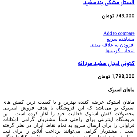
الستار مشکی بندسفید
دارای
محصول
انواع
انتخاب
مختلفی
749,000
تومان
شوند
می
باشد.
گزینه
Add to compare
ها
مشاهده سریع
ممکن
افزودن به علاقه مندی
است
این
انتخاب گزینه‌ها
در
محصول
صفحه
کتونی لیدل سفید مردانه
دارای
محصول
انواع
انتخاب
مختلفی
1,798,000
تومان
شوند
می
باشد.
ماهان استوک
گزینه
ها
ماهان استوک عرضه کننده بهترین و با کیفیت ترین کفش های
ممکن
استوک نو می‌باشد که این فروشگاه با هدف فروش اینترنتی
است
محصولات کفش استوک فعالیت خود را آغاز کرده است . این
در
فروشگاه اینترنتی برای راحتی شما مشتریان گرامی امکانات
صفحه
فراوانی را برای ارسال سریع به تمام نقاط ایران در نظر گرفته
محصول
است . مشتریان گرامی می‌توانند پرداخت آنلاین را برای ثبت
انتخاب
سفارش خود انتخاب کنند . تضمین صحت و سلامت کالا تا هنگام