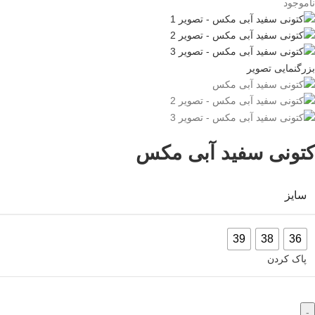
ناموجود
بزرگنمایی تصویر
کتونی سفید آبی مکس
سایز
39
38
36
پاک کردن