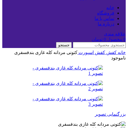
خانه
فروشگاه
تماس با ما
درباره ما
علاقه مندی
0
محصول
0
تومان
جستجو
خانه
کفش
کفش اسپورت
کتونی مردانه کله غازی بندفسفری
ناموجود
بزرگنمایی تصویر