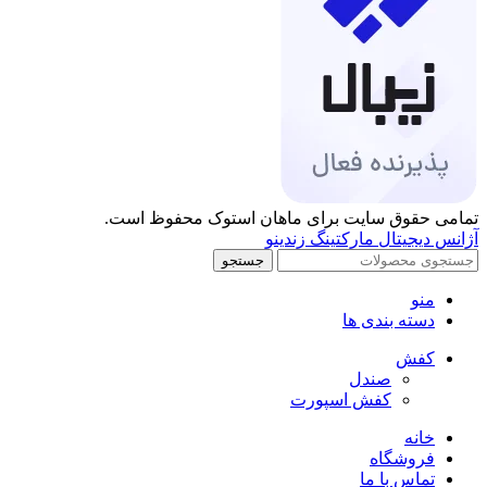
تمامی حقوق سایت برای ماهان استوک محفوظ است.
آژانس دیجیتال مارکتینگ زندینو
جستجو
منو
دسته بندی ها
کفش
صندل
کفش اسپورت
خانه
فروشگاه
تماس با ما