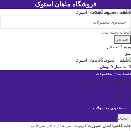
فروشگاه ماهان استوک
Skip to navigation
Skip to main content
انتخاب دسته بندی
جستجو
ورود / ثبت نام
منو
0
محصول
0
تومان
دسته بندی محصولات
خانه
فروشگاه
تماس با ما
درباره ما
علاقه مندی
0
محصول
0
تومان
جستجو
خانه
کفش
کفش اسپورت
کریویت سرمه ای داخل سرخابی