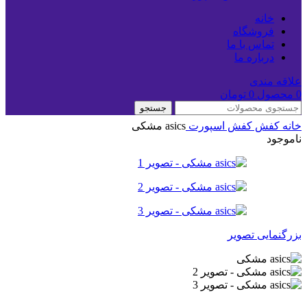
خانه
فروشگاه
تماس با ما
درباره ما
علاقه مندی
0
محصول
0
تومان
جستجو
خانه
کفش
کفش اسپورت
asics مشکی
ناموجود
بزرگنمایی تصویر