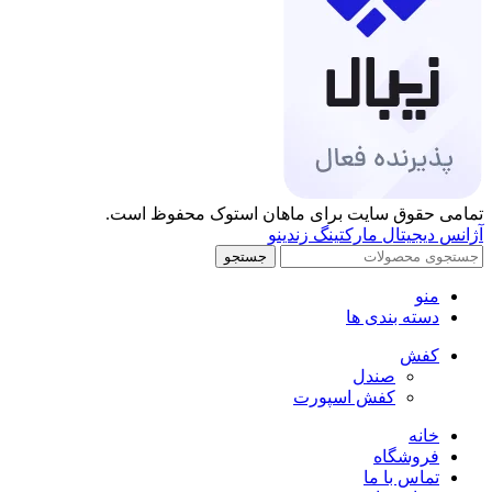
تمامی حقوق سایت برای ماهان استوک محفوظ است.
آژانس دیجیتال مارکتینگ زندینو
جستجو
منو
دسته بندی ها
کفش
صندل
کفش اسپورت
خانه
فروشگاه
تماس با ما