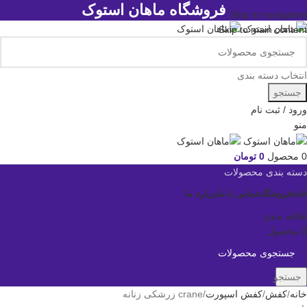
فروشگاه ماهان استوک
Skip to navigation
Skip to main content
انتخاب دسته بندی
جستجو
ورود / ثبت نام
منو
0
محصول
0
تومان
دسته بندی محصولات
خانه
فروشگاه
تماس با ما
درباره ما
علاقه مندی
0
محصول
0
تومان
جستجو
خانه
کفش
کفش اسپورت
crane زرشکی زنانه